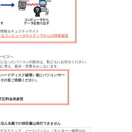
の情報セキュリティサイト
するコンピュータやメディアからの情報漏洩
ービスへ
要になったパソコンの処分は、私どもにお任せください。
別に考え、処分・作業をおこないます。
ハードディスク破壊）後にパソコン/サー
、その旨ご依頼ください。
下記料金表参照
※法人名義での領収書は発行できません
デスクトップ、ノートパソコン （モニター一体型はお