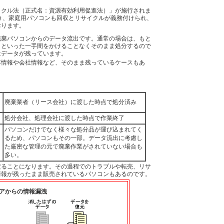
クル法（正式名：資源有効利用促進法）」が施行されま
き、家庭用パソコンも回収とリサイクルが義務付けられ、
おります。
棄パソコンからのデータ流出です。通常の場合は、もと
りといった一手間をかけることなくそのまま処分するので
はデータが残っています。
客情報や会社情報など、そのまま残っているケースもあ
廃棄業者（リース会社）に渡した時点で処分済み
処分会社、処理会社に渡した時点で作業終了
パソコンだけでなく様々な処分品が運び込まれてく
るため、パソコンもその一部。データ流出に考慮し
た厳密な管理の元で廃棄作業がされていない場合も
多い。
ることになります。その過程でのトラブルや転売、リサ
情報が残ったまま販売されているパソコンもあるのです。
アからの情報漏洩