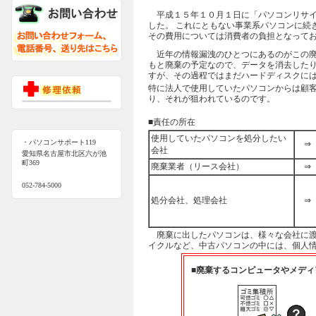
平成１５年１０月１日に「パソコンリサイ
した。 これにともない事業系パソコンに続
その費用については消費者の負担となって
近年の情報漏洩のひとつにあるのがこの廃
もと廃棄の予定なので、データを消去した
すが、その過程ではまだハードディスクに
特に法人で使用していたパソコンからは顧
り、それが狙われているのです。
■責任の所在
使用していたパソコンを処分したい
・パソコンサポート119
⇒
会社
愛知県名古屋市北区六が池
町369
廃棄業者（リース会社）
⇒
052-784-5000
処分会社、処理会社
⇒
廃棄に出したパソコンは、様々な会社に渡
イクルなど、中古パソコンの中には、個人
■廃棄するコンピュータやメディ